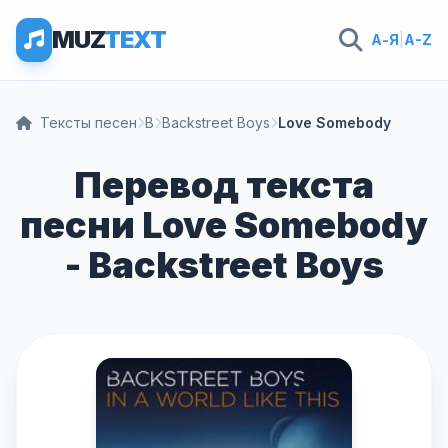
MUZ
TEXT
А-Я
|
A-Z
Тексты песен
B
Backstreet Boys
Love Somebody
Перевод текста
песни Love Somebody
- Backstreet Boys