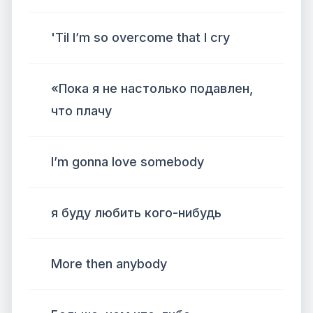
'Til I’m so overcome that I cry
«Пока я не настолько подавлен,
что плачу
I’m gonna love somebody
я буду любить кого-нибудь
More then anybody