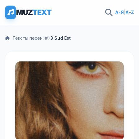
MUZ
TEXT
А-Я
|
A-Z
Тексты песен
#
3 Sud Est