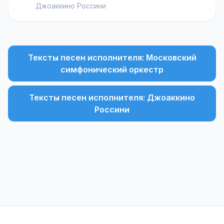
Джоаккино Россини
Тексты песен исполнителя: Московский
симфонический оркестр
Тексты песен исполнителя: Джоаккино
Россини