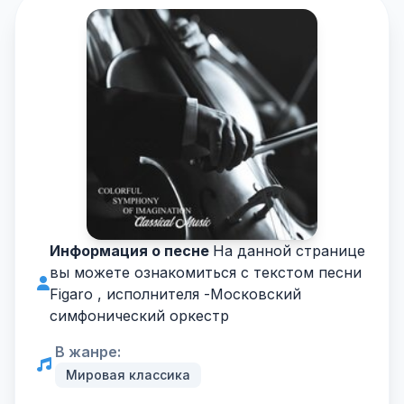
Информация о песне
На данной странице
вы можете ознакомиться с текстом песни
Figaro , исполнителя -
Московский
симфонический оркестр
В жанре:
Мировая классика