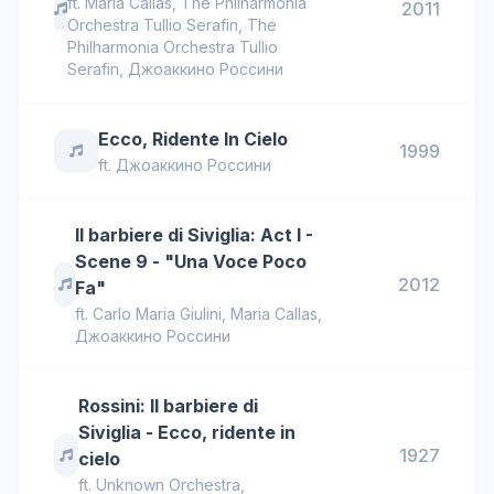
ft.
Maria Callas, The Philharmonia
2011
Orchestra Tullio Serafin
,
The
Philharmonia Orchestra Tullio
Serafin
,
Джоаккино Россини
Ecco, Ridente In Cielo
1999
ft.
Джоаккино Россини
Il barbiere di Siviglia: Act I -
Scene 9 - "Una Voce Poco
2012
Fa"
ft.
Carlo Maria Giulini
,
Maria Callas
,
Джоаккино Россини
Rossini: Il barbiere di
Siviglia - Ecco, ridente in
1927
cielo
ft.
Unknown Orchestra
,