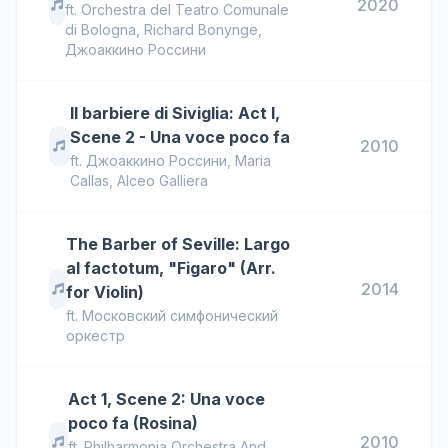
2020
ft.
Orchestra del Teatro Comunale
di Bologna
,
Richard Bonynge
,
Джоаккино Россини
Il barbiere di Siviglia: Act I,
Scene 2 - Una voce poco fa
2010
ft.
Джоаккино Россини
,
Maria
Callas
,
Alceo Galliera
The Barber of Seville: Largo
al factotum, "Figaro" (Arr.
2014
for Violin)
ft.
Московский симфонический
оркестр
Act 1, Scene 2: Una voce
poco fa (Rosina)
2010
ft.
Philharmonia Orchestra And