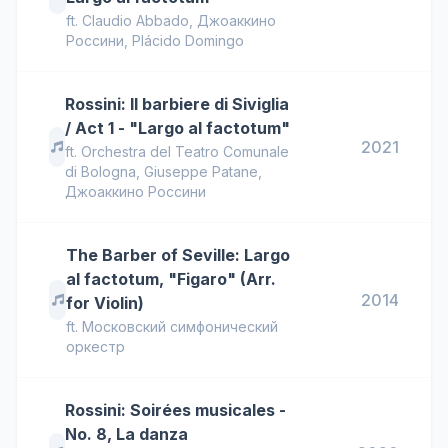
ft.
Claudio Abbado
,
Джоаккино
Россини
,
Plácido Domingo
Rossini: Il barbiere di Siviglia
/ Act 1 - "Largo al factotum"
2021
ft.
Orchestra del Teatro Comunale
di Bologna
,
Giuseppe Patane
,
Джоаккино Россини
The Barber of Seville: Largo
al factotum, "Figaro" (Arr.
2014
for Violin)
ft.
Московский симфонический
оркестр
Rossini: Soirées musicales -
No. 8, La danza