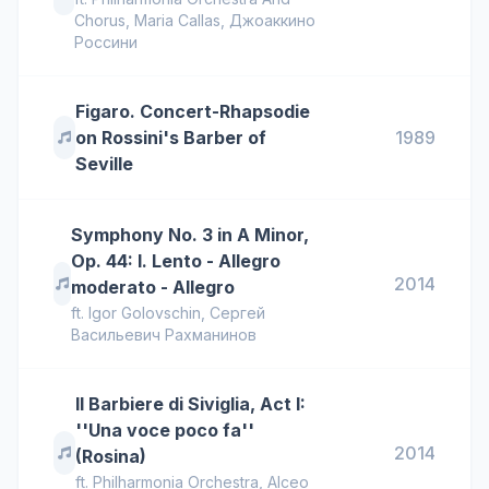
Chorus
,
Maria Callas
,
Джоаккино
Россини
Figaro. Concert-Rhapsodie
on Rossini's Barber of
1989
Seville
Symphony No. 3 in A Minor,
Op. 44: I. Lento - Allegro
2014
moderato - Allegro
ft.
Igor Golovschin
,
Сергей
Васильевич Рахманинов
Il Barbiere di Siviglia, Act I:
''Una voce poco fa''
2014
(Rosina)
ft.
Philharmonia Orchestra
,
Alceo