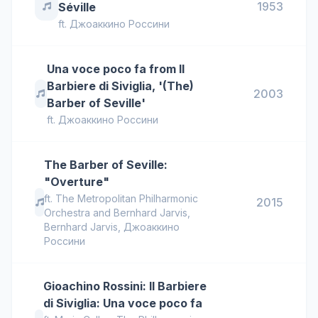
1953
Séville
ft.
Джоаккино Россини
Una voce poco fa from Il
Barbiere di Siviglia, '(The)
2003
Barber of Seville'
ft.
Джоаккино Россини
The Barber of Seville:
"Overture"
ft.
The Metropolitan Philharmonic
2015
Orchestra and Bernhard Jarvis
,
Bernhard Jarvis
,
Джоаккино
Россини
Gioachino Rossini: Il Barbiere
di Siviglia: Una voce poco fa