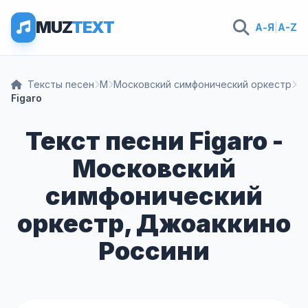
MUZ
TEXT
А-Я
|
A-Z
Тексты песен
М
Московский симфонический оркестр
Figaro
Текст песни Figaro -
Московский
симфонический
оркестр, Джоаккино
Россини