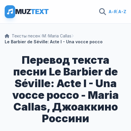
MUZ
TEXT
А-Я
|
A-Z
Тексты песен
M
Maria Callas
Le Barbier de Séville: Acte I - Una vocce pocco
Перевод текста
песни Le Barbier de
Séville: Acte I - Una
vocce pocco - Maria
Callas, Джоаккино
Россини