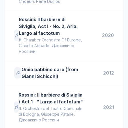
Choeurs Rene Duclos
Rossini: Il barbiere di
Siviglia, Act I - No. 2, Aria.
Largo al factotum
2020
ft.
Chamber Orchestra Of Europe
,
Claudio Abbado
,
Джоаккино
Россини
Omio babbino caro (from
2012
Gianni Schicchi)
Rossini: Il barbiere di Siviglia
/ Act 1 - "Largo al factotum"
2021
ft.
Orchestra del Teatro Comunale
di Bologna
,
Giuseppe Patane
,
Джоаккино Россини