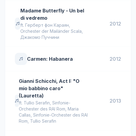
Madame Butterfly - Un bel
di vedremo
2012
ft.
Герберт фон Караян
,
Orchester der Mailänder Scala
,
Джакомо Пуччини
Carmen: Habanera
2012
Gianni Schicchi, Act I: "O
mio babbino caro"
(Lauretta)
2013
ft.
Tullio Serafin
,
Sinfonie-
Orchester des RAI Rom
,
Maria
Callas, Sinfonie-Orchester des RAI
Rom, Tullio Serafin