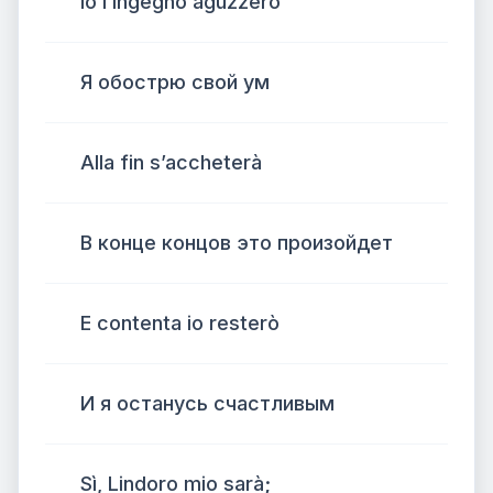
Io l’ingegno aguzzerò
Я обострю свой ум
Alla fin s’accheterà
В конце концов это произойдет
E contenta io resterò
И я останусь счастливым
Sì, Lindoro mio sarà;