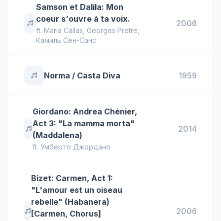
Samson et Dalila: Mon
coeur s'ouvre à ta voix.
2006
ft.
Maria Callas
,
Georges Pretre
,
Камиль Сен-Санс
Norma / Casta Diva
1959
Giordano: Andrea Chénier,
Act 3: "La mamma morta"
2014
(Maddalena)
ft.
Умберто Джордано
Bizet: Carmen, Act 1:
"L'amour est un oiseau
rebelle" (Habanera)
2006
[Carmen, Chorus]