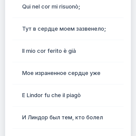
Qui nel cor mi risuonò;
Тут в сердце моем зазвенело;
Il mio cor ferito è già
Мое израненное сердце уже
E Lindor fu che il piagò
И Линдор был тем, кто болел