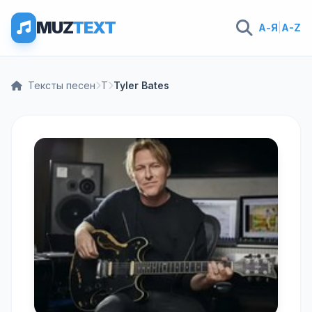
MUZ
TEXT
А-Я
|
A-Z
Тексты песен
T
Tyler Bates