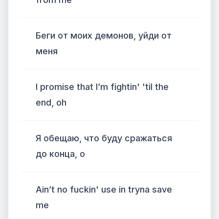
Беги от моих демонов, уйди от
меня
I promise that I’m fightin' 'til the
end, oh
Я обещаю, что буду сражаться
до конца, о
Ain’t no fuckin' use in tryna save
me