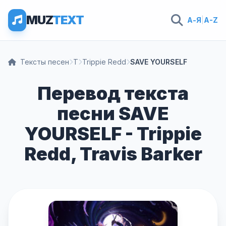
MUZ
TEXT
А-Я
|
A-Z
Тексты песен
T
Trippie Redd
SAVE YOURSELF
Перевод текста
песни SAVE
YOURSELF - Trippie
Redd, Travis Barker