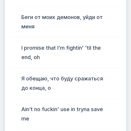
Беги от моих демонов, уйди от
меня
I promise that I’m fightin' 'til the
end, oh
Я обещаю, что буду сражаться
до конца, о
Ain’t no fuckin' use in tryna save
me