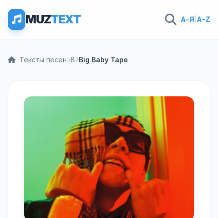
MUZ
TEXT
А-Я
|
A-Z
Тексты песен
B
Big Baby Tape