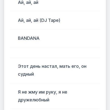
Ай, ай, ай
Ай, ай, ай (DJ Tape)
BANDANA
Этот день настал, мать его, он
судный
Я не жму им руку, я не
дружелюбный