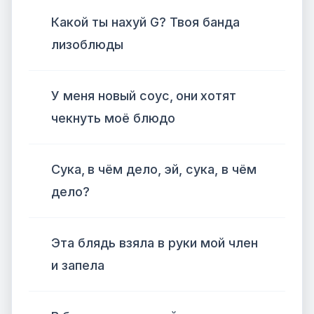
Какой ты нахуй G? Твоя банда
лизоблюды
У меня новый соус, они хотят
чекнуть моё блюдо
Сука, в чём дело, эй, сука, в чём
дело?
Эта блядь взяла в руки мой член
и запела