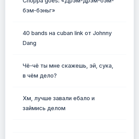
Choppa goes: «Дрэм-дрэм-бэм-
бэм-бэньг»
40 bands на cuban link от Johnny
Dang
Чё-чё ты мне скажешь, эй, сука,
в чём дело?
Хм, лучше завали ебало и
займись делом