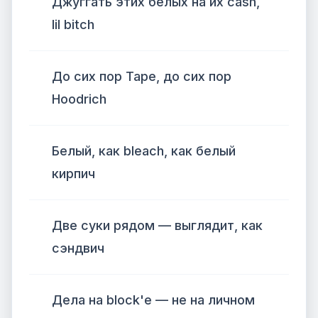
Джуггать этих белых на их cash,
lil bitch
До сих пор Tape, до сих пор
Hoodrich
Белый, как bleach, как белый
кирпич
Две суки рядом — выглядит, как
сэндвич
Дела на block'е — не на личном