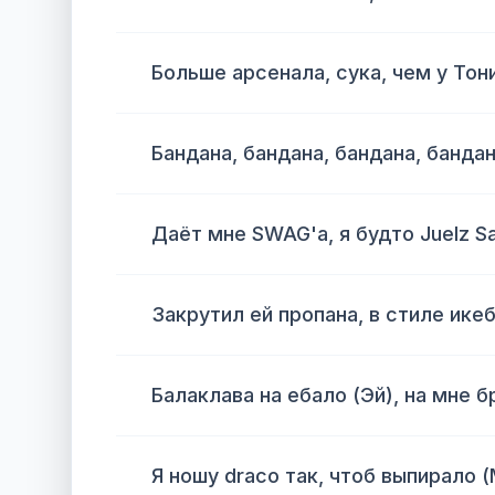
Больше арсенала, сука, чем у Тон
Бандана, бандана, бандана, банда
Даёт мне SWAG'а, я будто Juelz S
Закрутил ей пропана, в стиле ике
Балаклава на ебало (Эй), на мне б
Я ношу draco так, чтоб выпирало (