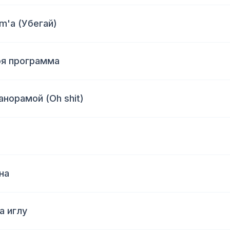
m'а (Убегай)
оя программа
анорамой (Oh shit)
на
а иглу