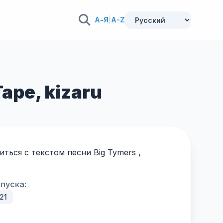
А-Я
|
A-Z
ape, kizaru
ься с текстом песни Big Tymers ,
пуска:
21