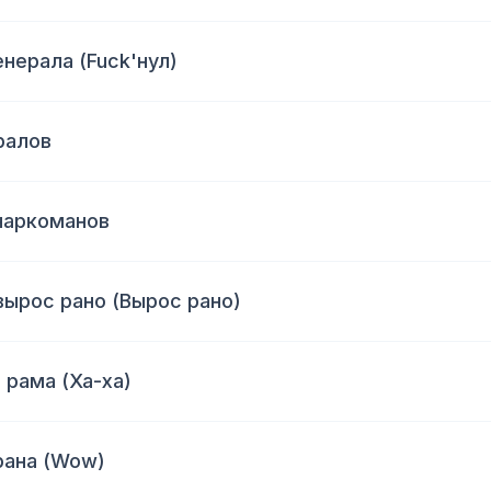
нерала (Fuck'нул)
ралов
наркоманов
 вырос рано (Вырос рано)
 рама (Ха-ха)
рана (Wow)