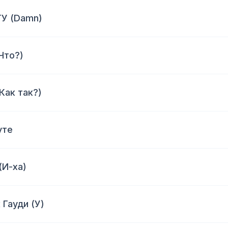
ГУ (Damn)
(Что?)
Как так?)
уте
(И-ха)
 Гауди (У)