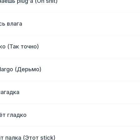
аешь plug'а (Oh shit)
сь влага
ко (Так точно)
 largo (Дерьмо)
загадка
ёт гладко
т палка (Этот stick)