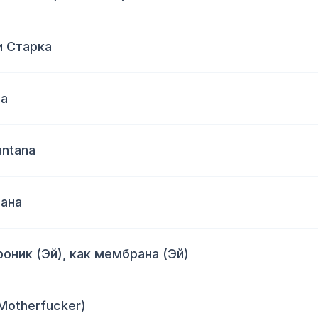
и Старка
на
antana
бана
роник (Эй), как мембрана (Эй)
Motherfucker)