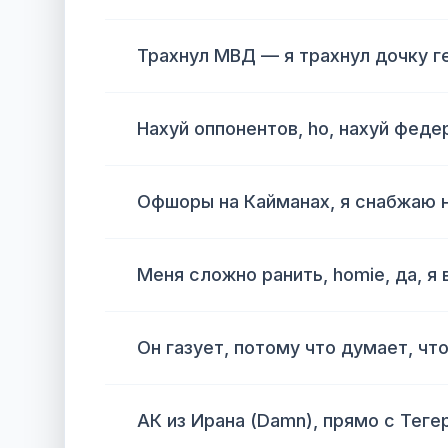
Трахнул МВД — я трахнул дочку ге
Нахуй оппонентов, ho, нахуй феде
Офшоры на Кайманах, я снабжаю 
Меня сложно ранить, homie, да, я
Он газует, потому что думает, что
АК из Ирана (Damn), прямо с Теге