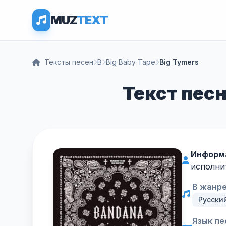
MUZ
TEXT
Тексты песен
B
Big Baby Tape
Big Tymers
Текст песн
Информ
исполни
В жанре
Русски
Язык пе