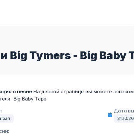
и Big Tymers - Big Baby T
ация о песне
На данной странице вы можете ознакомит
теля -
Big Baby Tape
:
Дата вы
й рэп
21.10.20
сни: