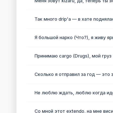
Меня зовут kizaru, да, теперь ты зн
Так много drip'а — в хате подняла
Я большой нарко (Что?), я живу яр
Принимаю cargo (Drugs), мой груз
Сколько я отправил за год — это 
Не люблю ждать, люблю когда ид
Со мной этот extendo, на мне виси