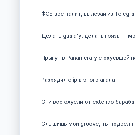
ФСБ всё палит, вылезай из Telegra
Делать guala'у, делать грязь — м
Прыгун в Panamera'у с охуевшей п
Разрядил clip в этого агала
Они все охуели от extendo бараба
Слышишь мой groove, ты подсел н