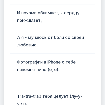
И ночами обнимает, к сердцу
прижимает;
А я - мучаюсь от боли со своей
любовью.
Фотографии в iPhone о тебе
напомнят мне (е, е).
Tra-tra-trap тебя целует (лу-у-
ует).