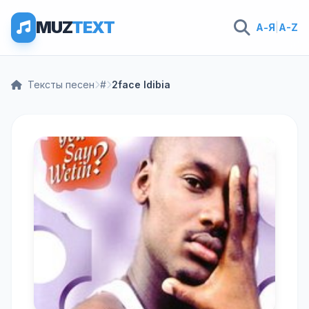
MUZ
TEXT
А-Я
|
A-Z
Тексты песен
#
2face Idibia