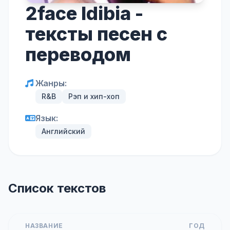
2face Idibia -
тексты песен с
переводом
Жанры:
R&B
Рэп и хип-хоп
Язык:
Английский
Список текстов
НАЗВАНИЕ
ГОД