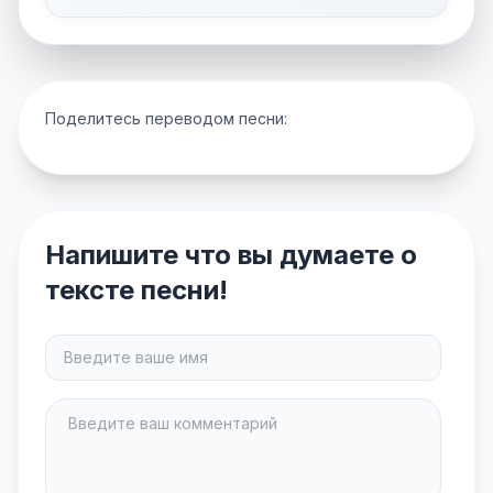
Поделитесь переводом песни:
Напишите что вы думаете о
тексте песни!