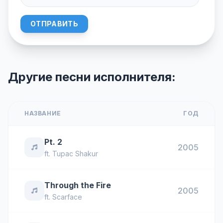
ОТПРАВИТЬ
Другие песни исполнителя:
НАЗВАНИЕ
ГОД
Pt. 2
2005
ft.
Tupac Shakur
Through the Fire
2005
ft.
Scarface