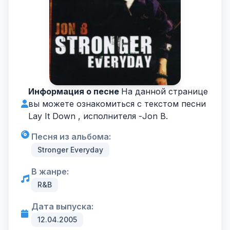
Информация о песне
На данной странице
вы можете ознакомиться с текстом песни
Lay It Down , исполнителя -
Jon B.
Песня из альбома:
Stronger Everyday
В жанре:
R&B
Дата выпуска:
12.04.2005