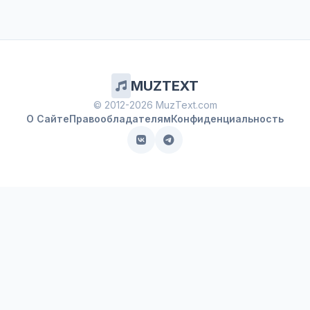
MUZTEXT
© 2012-2026 MuzText.com
О Сайте
Правообладателям
Конфиденциальность