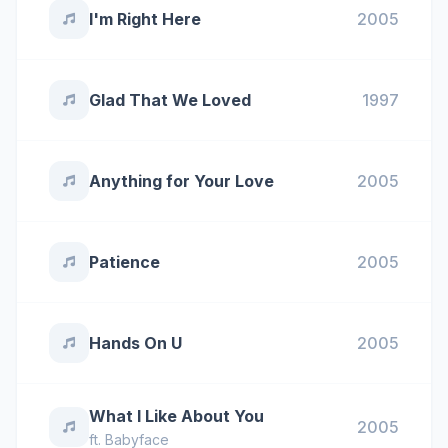
I'm Right Here
2005
Glad That We Loved
1997
Anything for Your Love
2005
Patience
2005
Hands On U
2005
What I Like About You
2005
ft.
Babyface