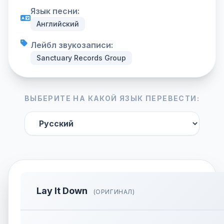
Язык песни:
Английский
Лейбл звукозаписи:
Sanctuary Records Group
ВЫБЕРИТЕ НА КАКОЙ ЯЗЫК ПЕРЕВЕСТИ:
Lay It Down
(ОРИГИНАЛ)