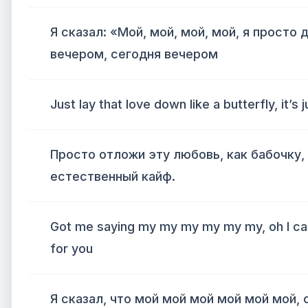
Я сказал: «Мой, мой, мой, мой, я прост
вечером, сегодня вечером
Just lay that love down like a butterfly, it’s 
Просто отложи эту любовь, как бабочку, 
естественный кайф.
Got me saying my my my my my my, oh I can’
for you
Я сказал, что мой мой мой мой мой мой, 