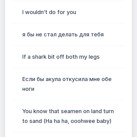
I wouldn’t do for you
я бы не стал делать для тебя
If a shark bit off both my legs
Если бы акула откусила мне обе
ноги
You know that seamen on land turn
to sand (Ha ha ha, ooohwee baby)