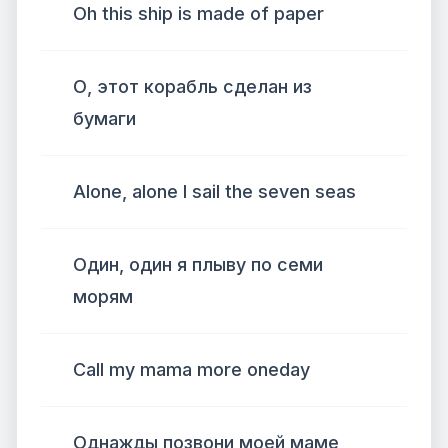
Oh this ship is made of paper
О, этот корабль сделан из
бумаги
Alone, alone I sail the seven seas
Один, один я плыву по семи
морям
Call my mama more oneday
Однажды позвони моей маме