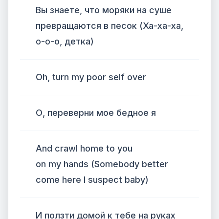
Вы знаете, что моряки на суше
превращаются в песок (Ха-ха-ха,
о-о-о, детка)
Oh, turn my poor self over
О, переверни мое бедное я
And crawl home to you
on my hands (Somebody better
come here I suspect baby)
И ползти домой к тебе на руках