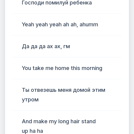
Господи помилуй ребенка
Yeah yeah yeah ah ah, ahumm
Да да да ах ах, гм
You take me home this morning
Ты отвезешь меня домой этим
утром
And make my long hair stand
up ha ha