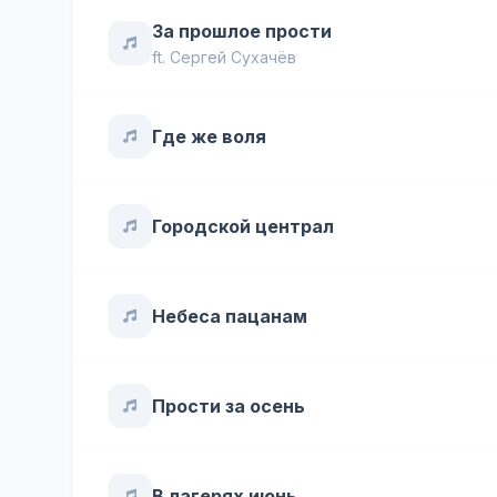
За прошлое прости
ft.
Сергей Сухачёв
Где же воля
Городской централ
Небеса пацанам
Прости за осень
В лагерях июнь