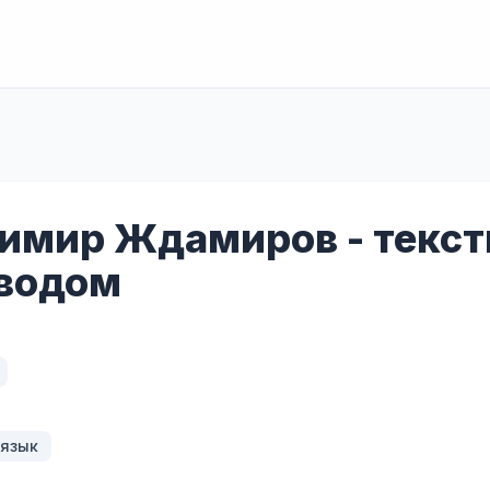
имир Ждамиров - текст
водом
 язык