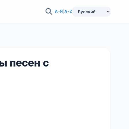
А-Я
|
A-Z
ы песен с