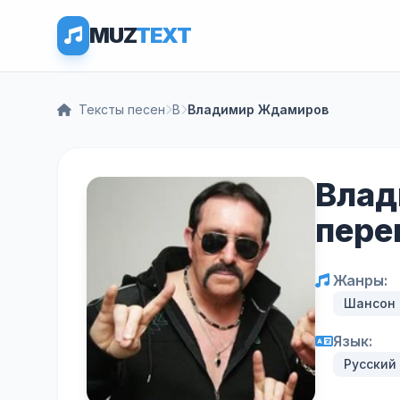
MUZ
TEXT
Тексты песен
В
Владимир Ждамиров
Влад
пере
Жанры:
Шансон
Язык:
Русский