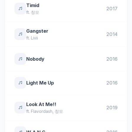
Timid
2017
ft.
창모
Gangster
2014
ft.
Livii
Nobody
2016
Light Me Up
2016
Look At Me!!
2019
ft.
Flavordash
,
창모