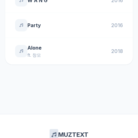
W A N G
2016
Party
2016
Alone
2018
ft.
창모
MUZTEXT