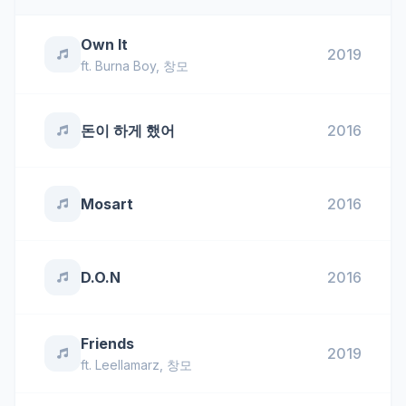
Own It
2019
ft.
Burna Boy
,
창모
돈이 하게 했어
2016
Mosart
2016
D.O.N
2016
Friends
2019
ft.
Leellamarz
,
창모