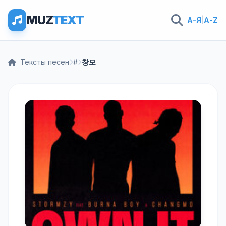
MUZ
TEXT
А-Я
|
A-Z
Тексты песен
#
창모