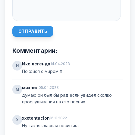
ОТПРАВИТЬ
Комментарии:
Икс легенда
14.04.2023
И
Покойся с миром,Х
михаил
05.04.2023
М
думаю он был бы рад если увидел сколко
прослушивания на его песнях
xxxtentaclon
16.11.2022
X
Ну такая класная песинька