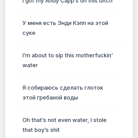
I got my Andy Capp’s on this bitch
У меня есть Энди Кэпп на этой
суке
I’m about to sip this motherfuckin'
water
Я собираюсь сделать глоток
этой гребаной воды
Oh that’s not even water, I stole
that boy’s shit