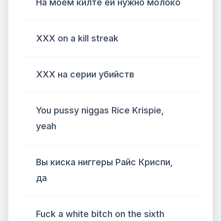
На моем килте ей нужно молоко
XXX on a kill streak
XXX на серии убийств
You pussy niggas Rice Krispie,
yeah
Вы киска ниггеры Райс Криспи,
да
Fuck a white bitch on the sixth