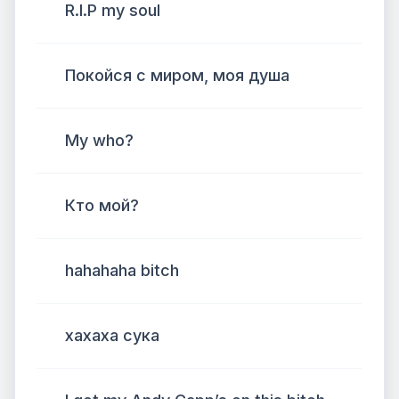
R.I.P my soul
Покойся с миром, моя душа
My who?
Кто мой?
hahahaha bitch
хахаха сука