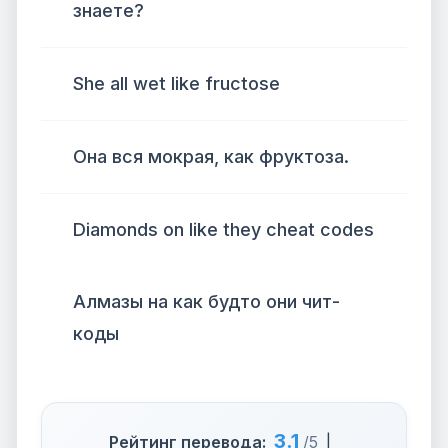
знаете?
She all wet like fructose
Она вся мокрая, как фруктоза.
Diamonds on like they cheat codes
Алмазы на как будто они чит-
коды
3.1
Рейтинг перевода:
/5
|