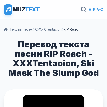
MUZ
TEXT
А-Я
|
A-Z
Тексты песен
X
XXXTentacion
RIP Roach
Перевод текста
песни RIP Roach -
XXXTentacion, Ski
Mask The Slump God