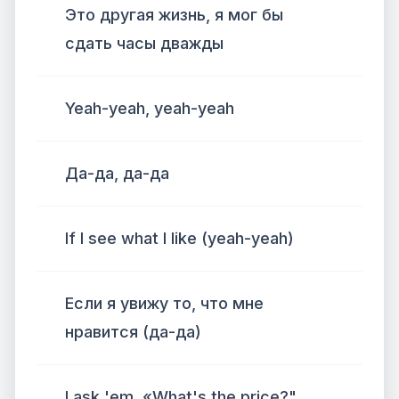
Это другая жизнь, я мог бы
сдать часы дважды
Yeah-yeah, yeah-yeah
Да-да, да-да
If I see what I like (yeah-yeah)
Если я увижу то, что мне
нравится (да-да)
I ask 'em, «What's the price?"