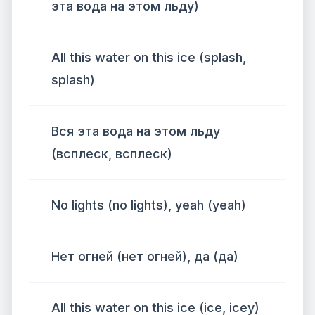
эта вода на этом льду)
All this water on this ice (splash,
splash)
Вся эта вода на этом льду
(всплеск, всплеск)
No lights (no lights), yeah (yeah)
Нет огней (нет огней), да (да)
All this water on this ice (ice, icey)