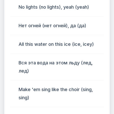
No lights (no lights), yeah (yeah)
Нет огней (нет огней), да (да)
All this water on this ice (ice, icey)
Вся эта вода на этом льду (лед,
лед)
Make 'em sing like the choir (sing,
sing)