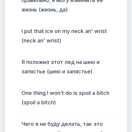
правильно, я могу изменить ее
жизнь (жизнь, да)
I put that ice on my neck an' wrist
(neck an' wrist)
Я положил этот лед на шею и
запястье (шею и запястье)
One thing I won’t do is spoil a bitch
(spoil a bitch)
Чего я не буду делать, так это