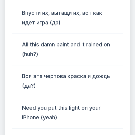
Впусти их, вытащи их, вот как
идет игра (да)
All this damn paint and it rained on
(huh?)
Вся эта чертова краска и дождь
(да?)
Need you put this light on your
iPhone (yeah)