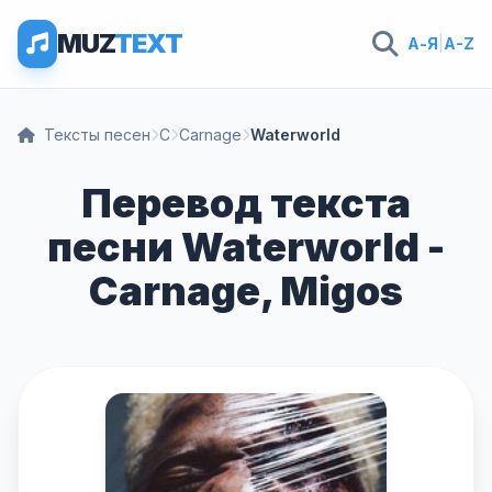
MUZ
TEXT
А-Я
|
A-Z
Тексты песен
C
Carnage
Waterworld
Перевод текста
песни Waterworld -
Carnage, Migos