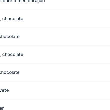
te bate o meu coração
, chocolate
chocolate
, chocolate
chocolate
rvete
er