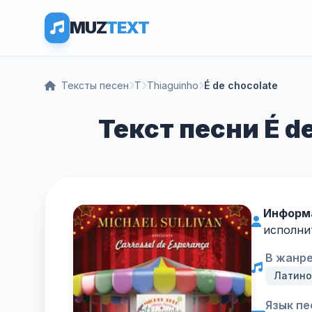
MUZ
TEXT
Тексты песен
T
Thiaguinho
É de chocolate
Текст песни É de
Информ
исполни
В жанре
Латино
Язык пе