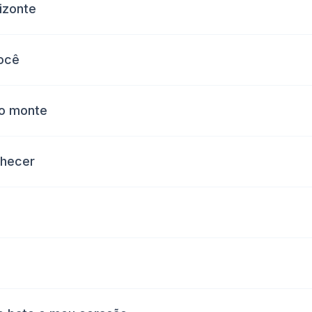
rizonte
ocê
do monte
nhecer