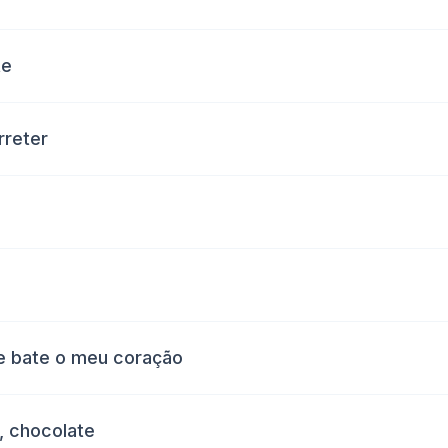
te
rreter
te bate o meu coração
, chocolate