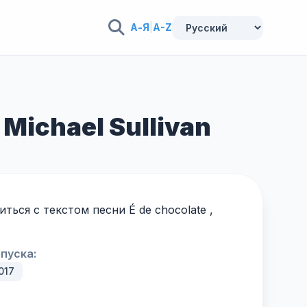
А-Я
|
A-Z
 Michael Sullivan
ься с текстом песни É de chocolate ,
пуска:
017