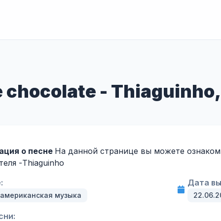
 chocolate - Thiaguinho,
ация о песне
На данной странице вы можете ознакомит
теля -
Thiaguinho
:
Дата вы
американская музыка
22.06.2
сни: