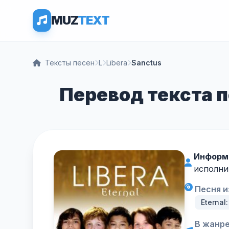
MUZ
TEXT
Тексты песен
L
Libera
Sanctus
Перевод текста п
Информ
исполни
Песня и
Eternal
В жанре