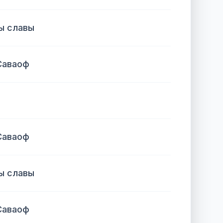
ы славы
Саваоф
Саваоф
ы славы
Саваоф