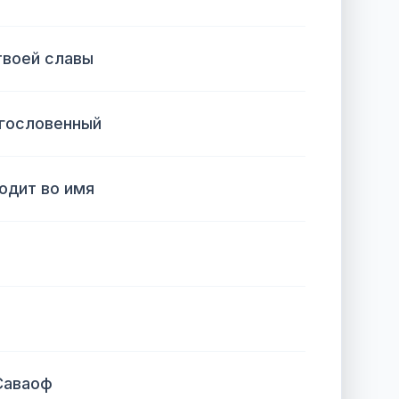
твоей славы
агословенный
ходит во имя
Саваоф