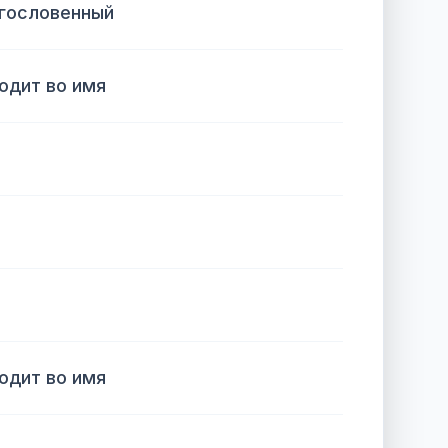
агословенный
ходит во имя
ходит во имя