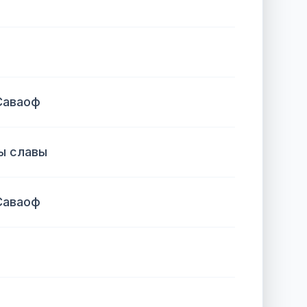
Саваоф
ы славы
Саваоф