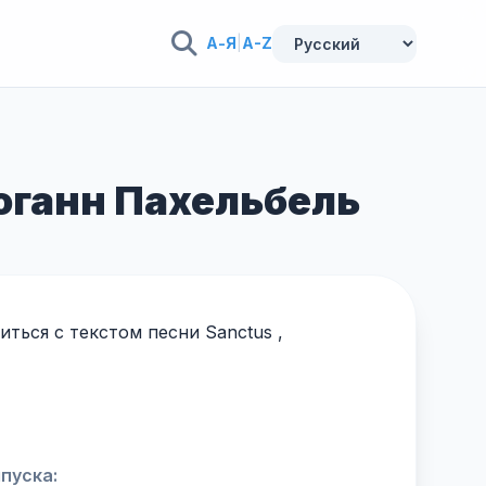
А-Я
|
A-Z
Иоганн Пахельбель
ться с текстом песни Sanctus ,
пуска: