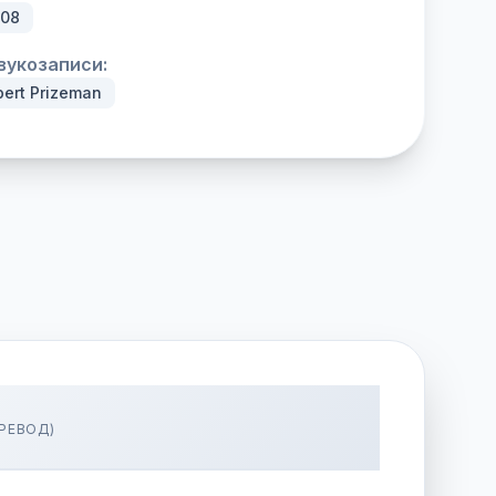
008
вукозаписи:
bert Prizeman
РЕВОД)