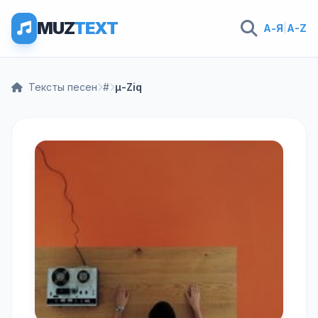
MUZ
TEXT
А-Я
|
A-Z
Тексты песен
#
μ-Ziq