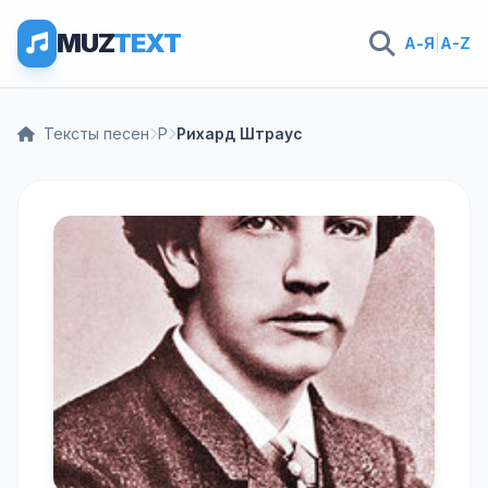
MUZ
TEXT
А-Я
|
A-Z
Тексты песен
Р
Рихард Штраус