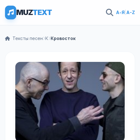
MUZ
TEXT
А-Я
|
A-Z
Тексты песен
К
Кровосток