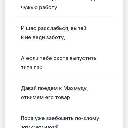
чужую работу
И щас расслабься, выпей
и не веди заботу,
А если тебе охота выпустить
типа пар
Давай поедем к Махмуду,
отнимем его товар
Пора уже заебошить по-злому
эту суку нахуй