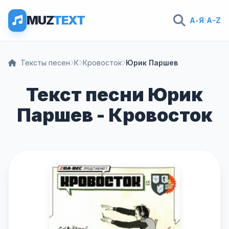
MUZ
TEXT
А-Я
|
A-Z
Тексты песен
К
Кровосток
Юрик Паршев
Текст песни Юрик
Паршев - Кровосток