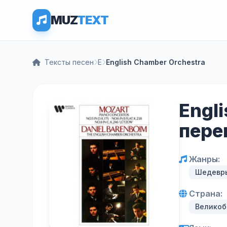
MUZ
TEXT
Тексты песен
E
English Chamber Orchestra
Engli
пере
Жанры:
Шедевры
Страна:
Великоб