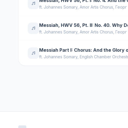
Messiah, HWV 56, Pt. I: No. 4. And the 
ft.
Johannes Somary
,
Amor Artis Chorus
,
Георг
Messiah, HWV 56, Pt. II: No. 40. Why D
ft.
Johannes Somary
,
Amor Artis Chorus
,
Георг
Messiah Part I: Chorus: And the Glory o
ft.
Johannes Somary
,
English Chamber Orchest