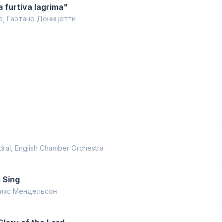
na furtiva lagrima"
e
,
Гаэтано Доницетти
dral
,
English Chamber Orchestra
 Sing
икс Мендельсон