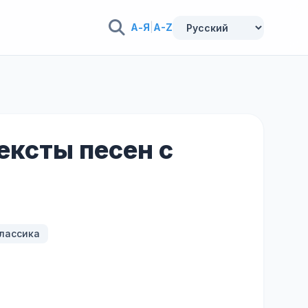
А-Я
|
A-Z
тексты песен с
лассика