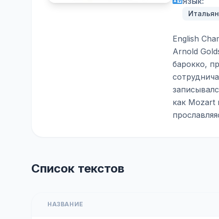
Язык:
Итальян
English Ch
Arnold Gol
барокко, п
сотруднича
записывалс
как Mozart 
прославляя
Список текстов
НАЗВАНИЕ