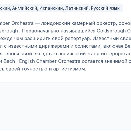
ский, Английский, Испанский, Латинский, Русский язык
amber Orchestra — лондонский камерный оркестр, осно
dsbrough . Первоначально называвшийся Goldsbrough O
режде чем расширить свой репертуар. Известный сво
л с известными дирижерами и солистами, включая Benja
я, внося свой вклад в классический жанр интерпрет
и Bach . English Chamber Orchestra остается значимой
сь своей точностью и артистизмом.