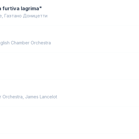
na furtiva lagrima"
e
,
Гаэтано Доницетти
glish Chamber Orchestra
r Orchestra
,
James Lancelot