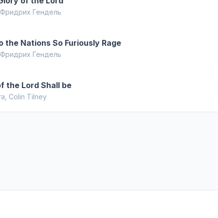
Glory of the Lord
 Фридрих Гендель
o the Nations So Furiously Rage
 Фридрих Гендель
f the Lord Shall be
ra
,
Colin Tilney