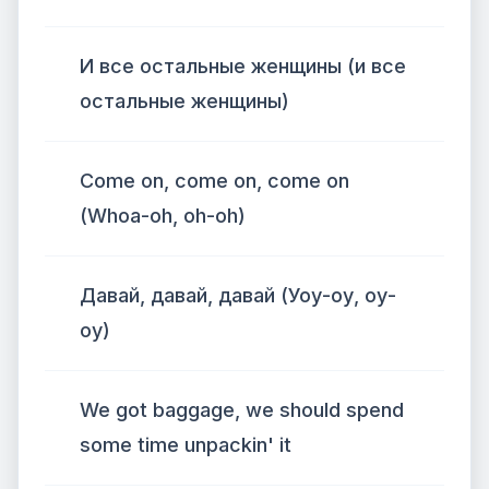
И все остальные женщины (и все
остальные женщины)
Come on, come on, come on
(Whoa-oh, oh-oh)
Давай, давай, давай (Уоу-оу, оу-
оу)
We got baggage, we should spend
some time unpackin' it