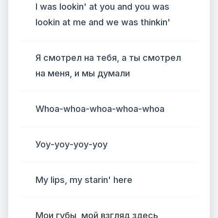
I was lookin' at you and you was
lookin at me and we was thinkin'
Я смотрел на тебя, а ты смотрел
на меня, и мы думали
Whoa-whoa-whoa-whoa-whoa
Уоу-уоу-уоу-уоу
My lips, my starin' here
Мои губы, мой взгляд здесь