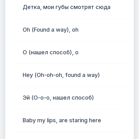
Детка, мои губы смотрят сюда
Oh (Found a way), oh
О (нашел способ), о
Hey (Oh-oh-oh, found a way)
Эй (О-о-о, нашел способ)
Baby my lips, are staring here