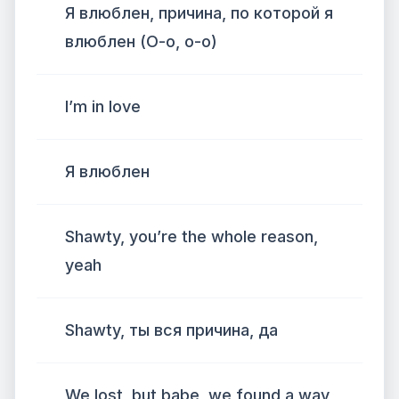
Я влюблен, причина, по которой я
влюблен (О-о, о-о)
I’m in love
Я влюблен
Shawty, you’re the whole reason,
yeah
Shawty, ты вся причина, да
We lost, but babe, we found a way