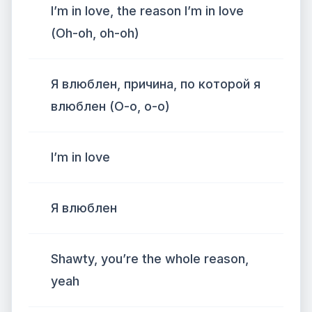
I’m in love, the reason I’m in love
(Oh-oh, oh-oh)
Я влюблен, причина, по которой я
влюблен (О-о, о-о)
I’m in love
Я влюблен
Shawty, you’re the whole reason,
yeah