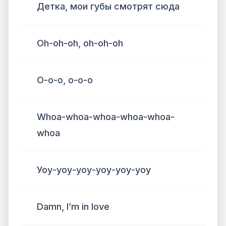
Детка, мои губы смотрят сюда
Oh-oh-oh, oh-oh-oh
О-о-о, о-о-о
Whoa-whoa-whoa-whoa-whoa-
whoa
Уоу-уоу-уоу-уоу-уоу-уоу
Damn, I’m in love