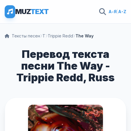
MUZ
TEXT
А-Я
|
A-Z
Тексты песен
T
Trippie Redd
The Way
Перевод текста
песни The Way -
Trippie Redd, Russ