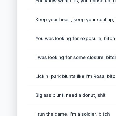
You know what it is, you chose up, b
Keep your heart, keep your soul up, 
You was looking for exposure, bitch
I was looking for some closure, bitc
Lickin' park blunts like I’m Rosa, bit
Big ass blunt, need a donut, shit
I run the game, I’m a soldier, bitch