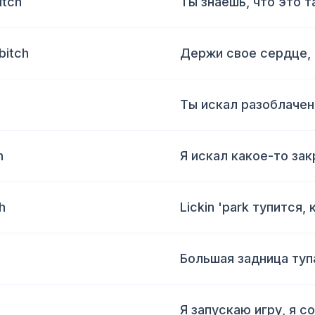
itch
Ты знаешь, что это т
bitch
Держи свое сердце, 
Ты искал разоблачен
h
Я искал какое-то зак
ch
Lickin 'park тупится, 
Большая задница туп
Я запускаю игру, я с