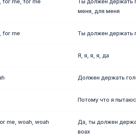
, for me, for me
Ты должен держать г
меня, для меня
, for me
Ты должен держать г
Я, я, я, я, да
ah
Должен держать голо
Потому что я пытаюс
for me, woah, woah
Да, ты должен держа
воах