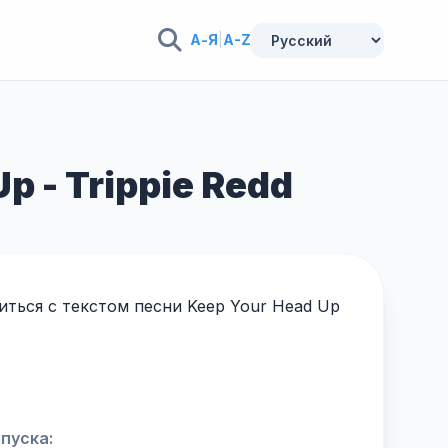
А-Я
|
A-Z
p - Trippie Redd
ться с текстом песни Keep Your Head Up
пуска: