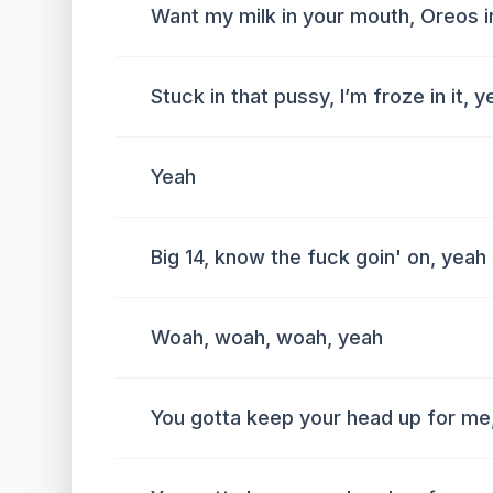
Want my milk in your mouth, Oreos in
Stuck in that pussy, I’m froze in it, 
Yeah
Big 14, know the fuck goin' on, yeah
Woah, woah, woah, yeah
You gotta keep your head up for me