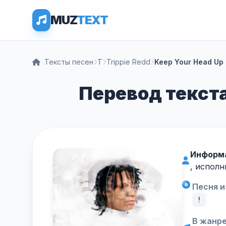
MUZ
TEXT
Тексты песен
T
Trippie Redd
Keep Your Head Up
Перевод текста 
Информа
, исполн
Песня и
!
В жанре