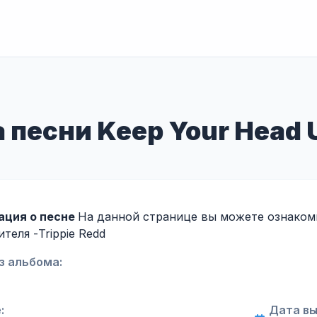
песни Keep Your Head U
ция о песне
На данной странице вы можете ознакоми
ителя -
Trippie Redd
з альбома:
:
Дата вы