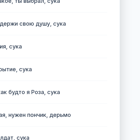
акое, ты выбрал, сука
держи свою душу, сука
ия, сука
рытие, сука
как будто я Роза, сука
ая, нужен пончик, дерьмо
олдат, сука