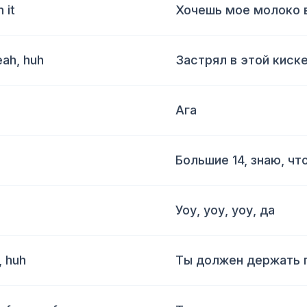
 it
Хочешь мое молоко в
yeah, huh
Застрял в этой киске,
Ага
Большие 14, знаю, чт
Уоу, уоу, уоу, да
, huh
Ты должен держать г