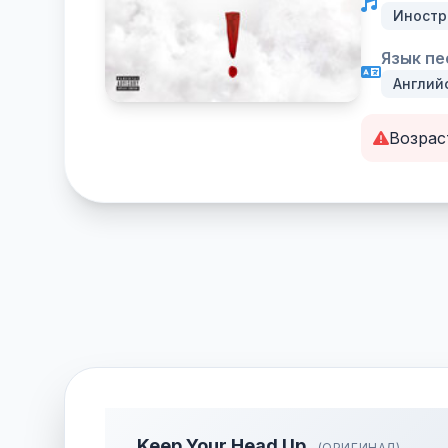
Иностр
Язык пе
Англий
Возрас
Keep Your Head Up
(ОРИГИНАЛ)