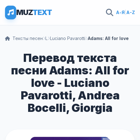
MUZ
TEXT
А-Я
|
A-Z
Тексты песен
L
Luciano Pavarotti
Adams: All for love
Перевод текста
песни Adams: All for
love - Luciano
Pavarotti, Andrea
Bocelli, Giorgia