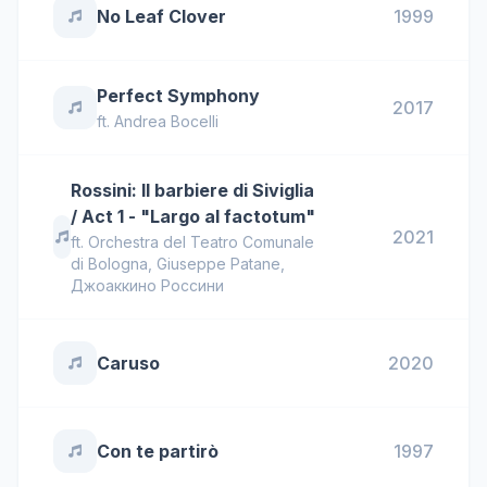
No Leaf Clover
1999
Perfect Symphony
2017
ft.
Andrea Bocelli
Rossini: Il barbiere di Siviglia
/ Act 1 - "Largo al factotum"
2021
ft.
Orchestra del Teatro Comunale
di Bologna
,
Giuseppe Patane
,
Джоаккино Россини
Caruso
2020
Con te partirò
1997