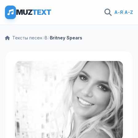
MUZ
TEXT
А-Я
|
A-Z
Тексты песен
B
Britney Spears