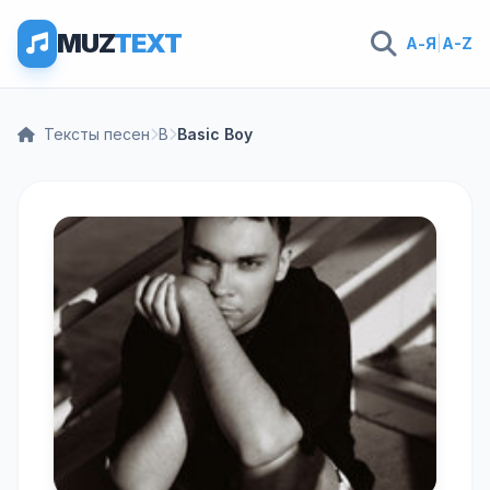
MUZ
TEXT
А-Я
|
A-Z
Тексты песен
B
Basic Boy