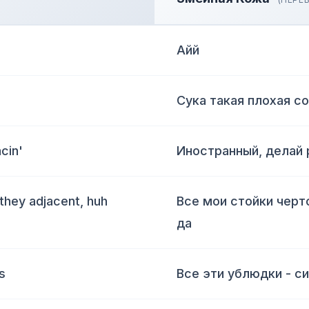
Айй
Сука такая плохая со
cin'
Иностранный, делай 
 they adjacent, huh
Все мои стойки черт
да
s
Все эти ублюдки - с