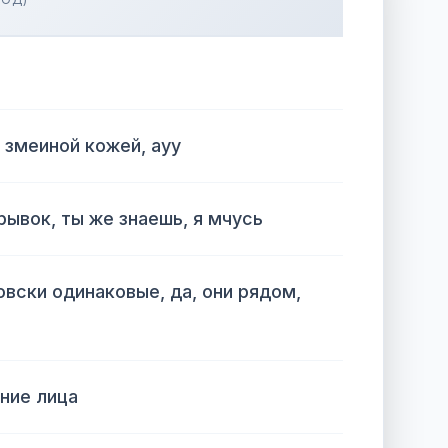
 змеиной кожей, ауу
рывок, ты же знаешь, я мчусь
овски одинаковые, да, они рядом,
иние лица