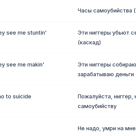
Часы самоубийства 
ey see me stuntin'
Эти ниггеры убьют се
(каскад)
hey see me makin'
Эти ниггеры собирают
зарабатываю деньги 
no to suicide
Пожалуйста, ниггер, 
самоубийству
Не надо, умри на мн