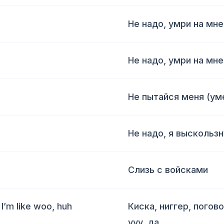
Не надо, умри на мн
Не надо, умри на мн
Не пытайся меня (ум
Не надо, я выскользн
Слизь с войсками
I’m like woo, huh
Киска, ниггер, погов
ууу, да