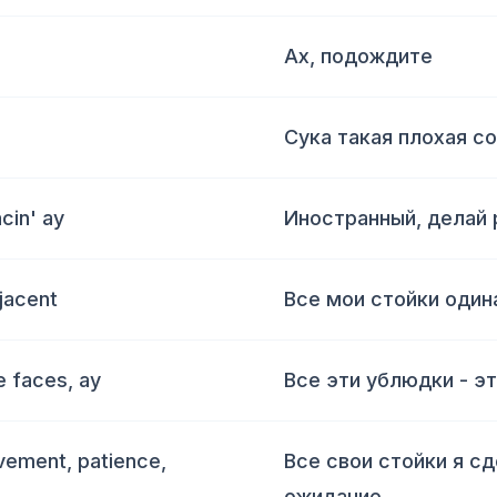
Ах, подождите
Сука такая плохая со
cin' ay
Иностранный, делай р
jacent
Все мои стойки один
e faces, ay
Все эти ублюдки - эт
vement, patience,
Все свои стойки я сд
ожидание