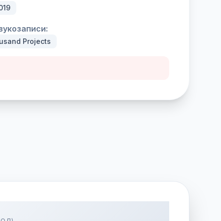
019
вукозаписи:
sand Projects
ВОД)