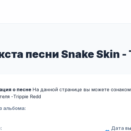
ста песни Snake Skin - 
ация о песне
На данной странице вы можете ознакоми
теля -
Trippie Redd
з альбома:
:
Дата вы