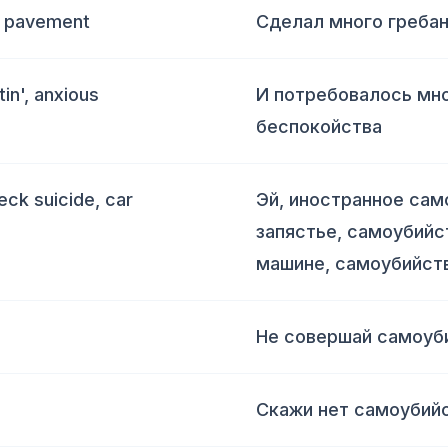
he pavement
Сделал много гребан
tin', anxious
И потребовалось мно
беспокойства
neck suicide, car
Эй, иностранное сам
запястье, самоубийс
машине, самоубийств
Не совершай самоуб
Скажи нет самоубийс