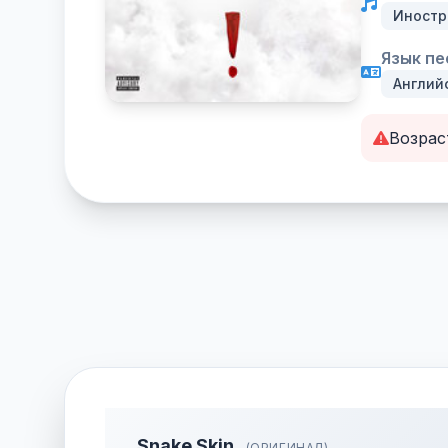
Иностр
Язык пе
Англий
Возрас
Snake Skin
(ОРИГИНАЛ)