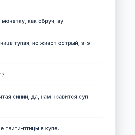
 монетку, как обруч, ау
дница тупая, но живот острый, э-э
т?
тая синий, да, нам нравится суп
ве твити-птицы в купе.