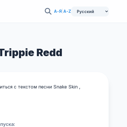
А-Я
|
A-Z
Trippie Redd
ться с текстом песни Snake Skin ,
пуска: