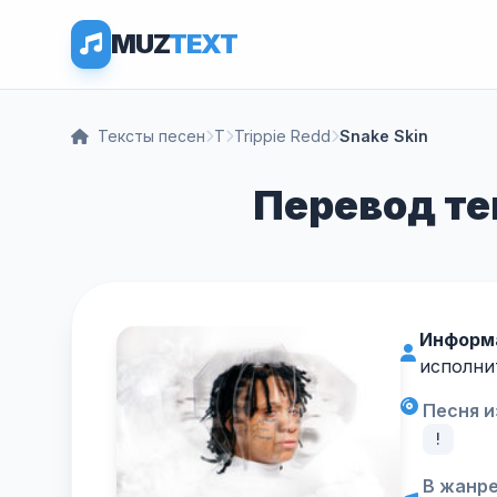
MUZ
TEXT
Тексты песен
T
Trippie Redd
Snake Skin
Перевод тек
Информ
исполни
Песня и
!
В жанре