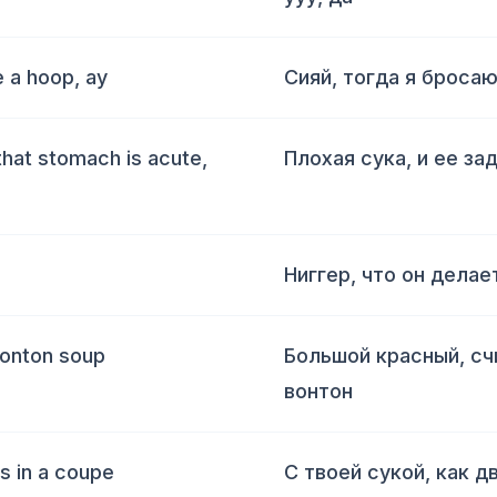
e a hoop, ay
Сияй, тогда я бросаю
that stomach is acute,
Плохая сука, и ее за
Ниггер, что он делае
wonton soup
Большой красный, счи
вонтон
ds in a coupe
С твоей сукой, как д