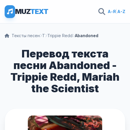
MUZ
TEXT
А-Я
|
A-Z
Тексты песен
T
Trippie Redd
Abandoned
Перевод текста
песни Abandoned -
Trippie Redd, Mariah
the Scientist