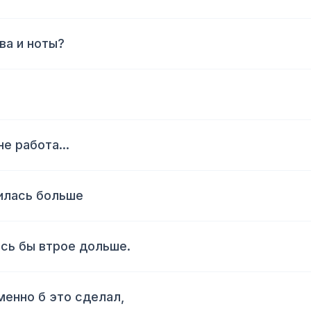
ва и ноты?
 работа...
вилась больше
ась бы втрое дольше.
менно б это сделал,