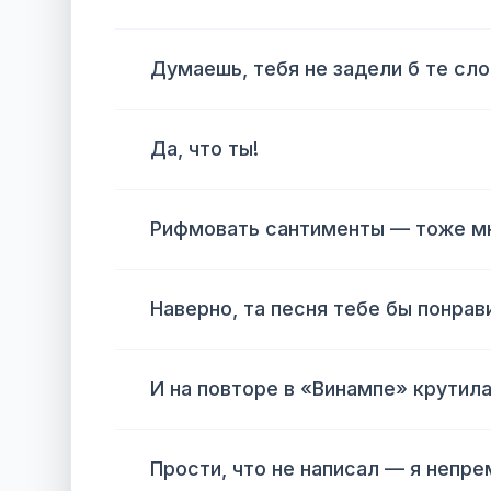
Думаешь, тебя не задели б те сло
Да, что ты!
Рифмовать сантименты — тоже мне
Наверно, та песня тебе бы понра
И на повторе в «Винампе» крутил
Прости, что не написал — я непре