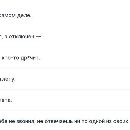
 самом деле.
т, а отключен —
 кто-то др*чит.
тлету.
лета!
ебе не звонил, не отвечаешь ни по одной из своих