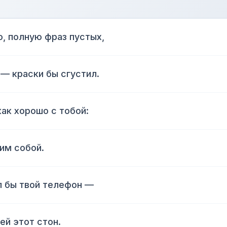
ю, полную фраз пустых,
 — краски бы сгустил.
как хорошо с тобой:
им собой.
л бы твой телефон —
ей этот стон.