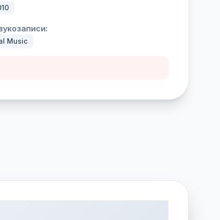
010
вукозаписи:
al Music