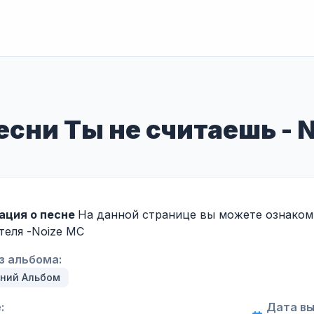
есни Ты не считаешь - 
ция о песне
На данной странице вы можете ознакоми
теля -
Noize MC
з альбома:
ний Альбом
:
Дата вы