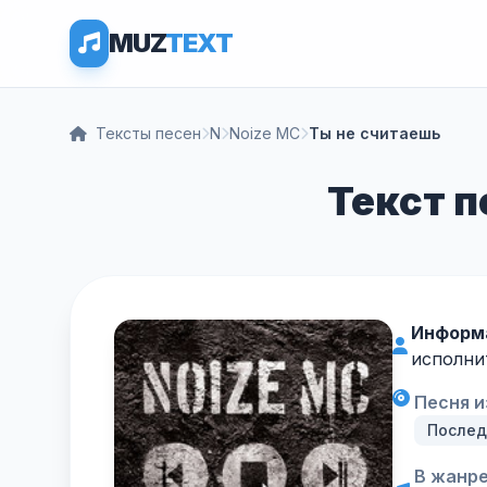
MUZ
TEXT
Тексты песен
N
Noize MC
Ты не считаешь
Текст п
Информа
исполни
Песня и
Послед
В жанре