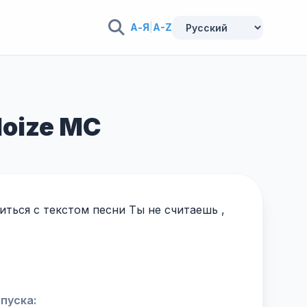
А-Я
|
A-Z
Noize MC
ться с текстом песни Ты не считаешь ,
пуска: