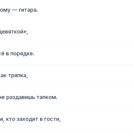
ому — гитара.
девяткой»,
сё в порядке.
ак тряпка,
не раздавишь тапком.
, кто заходит в гости,