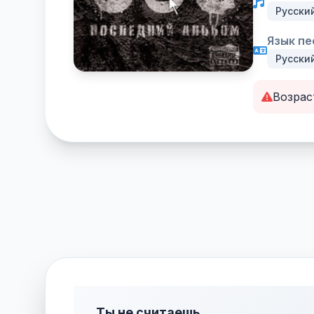
Русски
Язык пе
Русски
Возрас
Ты не считаешь