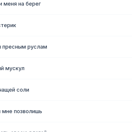
и меня на берег
стерик
ым пресным руслам
ый мускул
рчащей соли
я мне позволишь