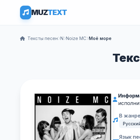
MUZ
TEXT
Тексты песен
N
Noize MC
Моё море
Текс
Информ
исполни
В жанре
Русски
Язык пе