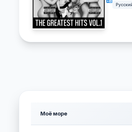
Русски
Моё море