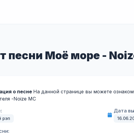
т песни Моё море - Noi
ация о песне
На данной странице вы можете ознакоми
теля -
Noize MC
:
Дата вы
й рэп
16.06.2
сни: