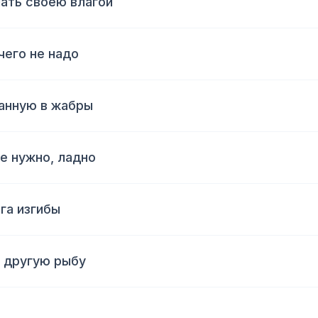
шать своею влагой
чего не надо
ранную в жабры
е нужно, ладно
га изгибы
, другую рыбу