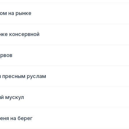
ом на рынке
анке консервной
ервов
ым пресным руслам
ый мускул
еня на берег