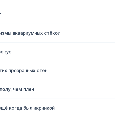
т
ризмы аквариумных стёкол
фокус
этих прозрачных стен
полу, чем плен
 ещё когда был икринкой