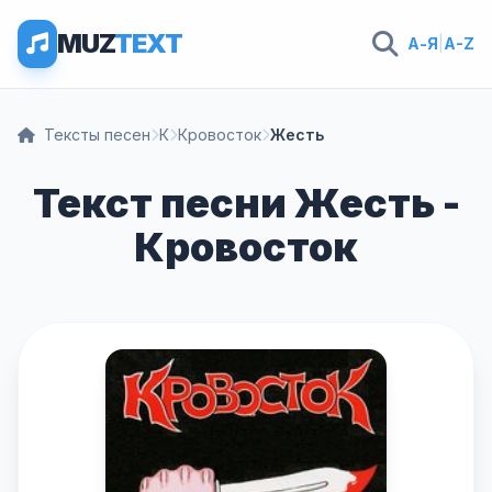
MUZ
TEXT
А-Я
|
A-Z
Тексты песен
К
Кровосток
Жесть
Текст песни Жесть -
Кровосток