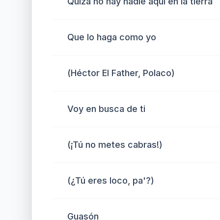
Quizá no hay nadie aquí en la tierra
Que lo haga como yo
(Héctor El Father, Polaco)
Voy en busca de ti
(¡Tú no metes cabras!)
(¿Tú eres loco, pa'?)
Guasón