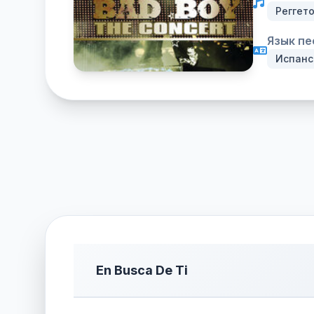
Реггет
Язык пе
Испанс
En Busca De Ti