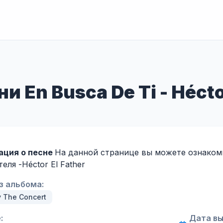
и En Busca De Ti - Hécto
ция о песне
На данной странице вы можете ознакомит
еля -
Héctor El Father
з альбома:
 The Concert
:
Дата вы