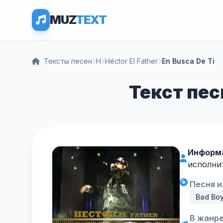
MUZ
TEXT
Тексты песен
H
Héctor El Father
En Busca De Ti
Текст песн
Информа
исполнит
Песня и
Bad Boy
В жанре