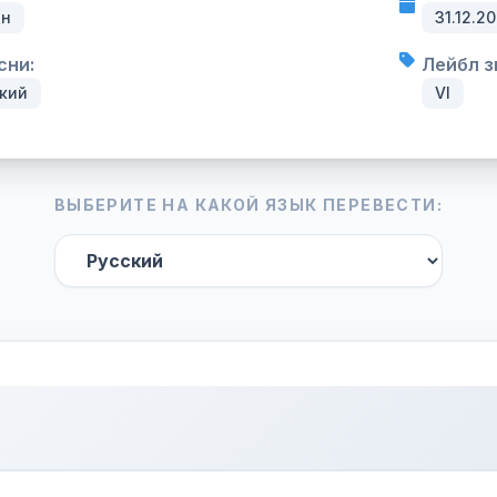
он
31.12.2
сни:
Лейбл з
кий
VI
ВЫБЕРИТЕ НА КАКОЙ ЯЗЫК ПЕРЕВЕСТИ: