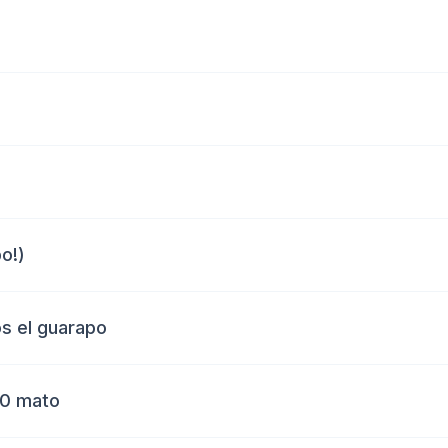
o!)
s el guarapo
90 mato