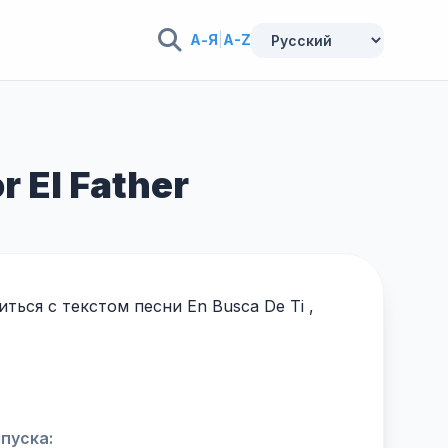
А-Я
|
A-Z
r El Father
ься с текстом песни En Busca De Ti ,
пуска: