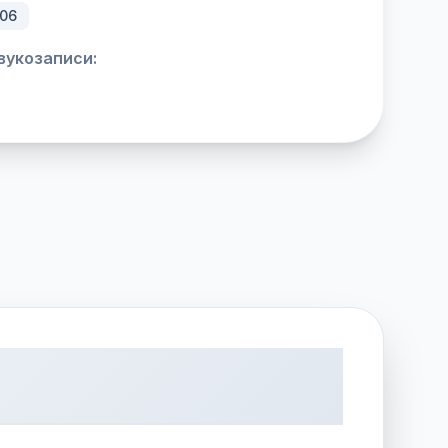
006
вукозаписи: