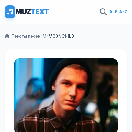
MUZ
TEXT
А-Я
|
A-Z
Тексты песен
M
M00NCHILD