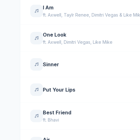
I Am
ft.
Axwell
,
Taylr Renee
,
Dimitri Vegas & Like Mi
One Look
ft.
Axwell
,
Dimitri Vegas
,
Like Mike
Sinner
Put Your Lips
Best Friend
ft.
Bhavi
Air