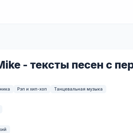
 Mike - тексты песен с п
ника
Рэп и хип-хоп
Танцевальная музыка
кий