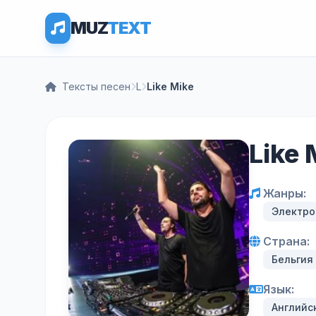
MUZ
TEXT
Тексты песен
L
Like Mike
Like
Жанры:
Электро
Страна:
Бельгия
Язык:
Английс