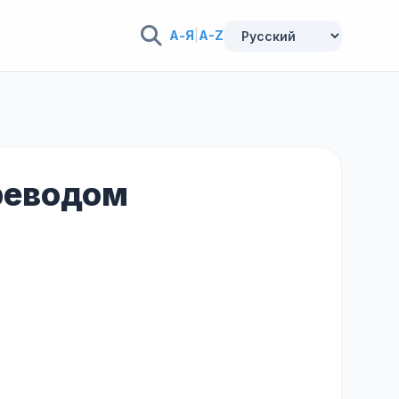
А-Я
|
A-Z
ереводом