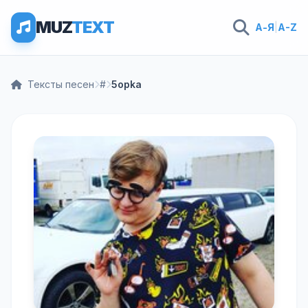
MUZ
TEXT
А-Я
|
A-Z
Тексты песен
#
5opka