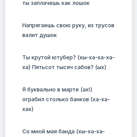
ты заплачешь как лошок
Напрягаешь свою руку, из трусов
валит душок
Ты крутой ютубер? (хы-ха-ха-ха-
ха) Пятьсот тысяч сабов? (ых)
Я буквально в марте (ах!)
ограбил столько банков (ха-ха-
хах)
Со мной мая банда (хы-ха-ха-