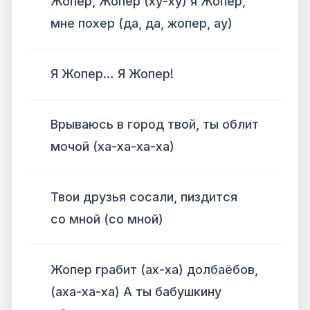
Жопер, Жопер (ху-ху) я Жопер,
мне похер (да, да, жопер, ау)
Я Жопер… Я Жопер!
Врываюсь в город твой, ты облит
мочой (ха-ха-ха-ха)
Твои друзья сосали, пиздится
со мной (со мной)
Жопер грабит (ах-ха) долбаёбов,
(аха-ха-ха) А ты бабушкину