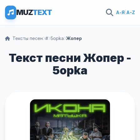
MUZ
TEXT
А-Я
|
A-Z
Тексты песен
#
5opka
Жопер
Текст песни Жопер -
5opka