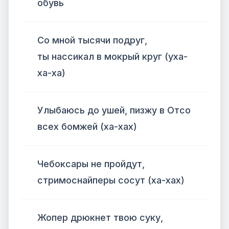
обувь
Со мной тысячи подруг,
ты нассикал в мокрый круг (уха-
ха-ха)
Улыбаюсь до ушей, пизжу в Отсо
всех бомжей (ха-хах)
Чебоксары не пройдут,
стримоснайперы сосут (ха-хах)
Жопер дрюкнет твою суку,