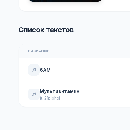
Список текстов
НАЗВАНИЕ
6AM
Мультивитамин
ft.
21plohoi