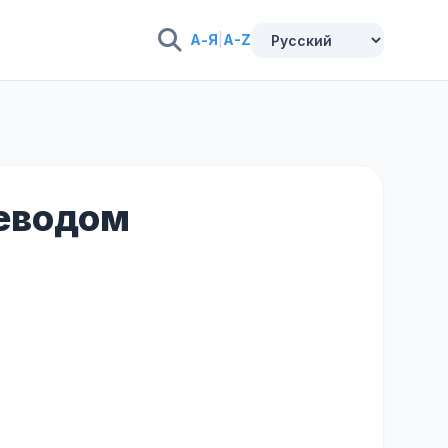
А-Я
|
A-Z
реводом