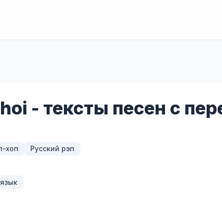
ohoi - тексты песен с пе
п-хоп
Русский рэп
 язык