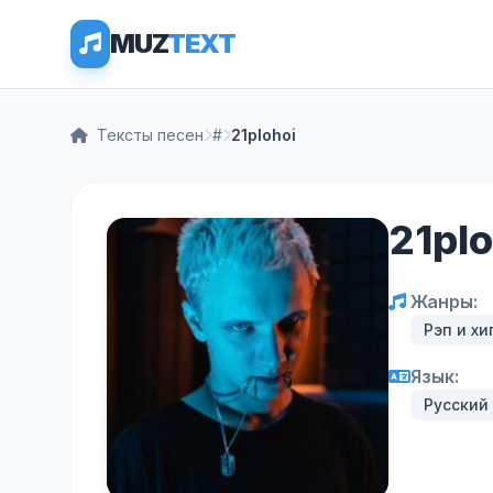
MUZ
TEXT
Тексты песен
#
21plohoi
21pl
Жанры:
Рэп и хи
Язык:
Русский