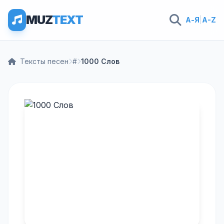
MUZ
TEXT
А-Я
|
A-Z
Тексты песен
#
1000 Слов