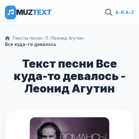
MUZ
TEXT
А-Я
|
A-Z
Тексты песен
Л
Леонид Агутин
Все куда-то девалось
Текст песни Все
куда-то девалось -
Леонид Агутин