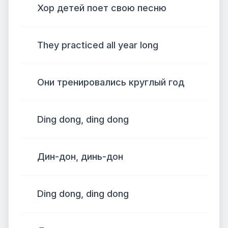
Хор детей поет свою песню
They practiced all year long
Они тренировались круглый год
Ding dong, ding dong
Дин-дон, динь-дон
Ding dong, ding dong