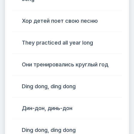
Хор детей поет свою песню
They practiced all year long
Они тренировались круглый год
Ding dong, ding dong
Дин-дон, динь-дон
Ding dong, ding dong