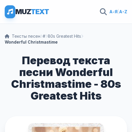
MUZ
TEXT
А-Я
|
A-Z
Тексты песен
#
80s Greatest Hits
Wonderful Christmastime
Перевод текста
песни Wonderful
Christmastime - 80s
Greatest Hits