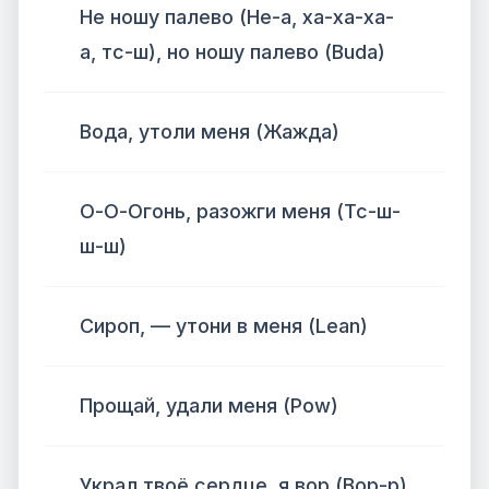
Не ношу палево (Не-а, ха-ха-ха-
а, тс-ш), но ношу палево (Buda)
Вода, утоли меня (Жажда)
О-О-Огонь, разожги меня (Тс-ш-
ш-ш)
Сироп, — утони в меня (Lean)
Прощай, удали меня (Pow)
Украл твоё сердце, я вор (Вор-р)