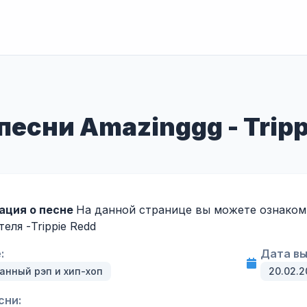
есни Amazinggg - Tripp
ация о песне
На данной странице вы можете ознакоми
теля -
Trippie Redd
:
Дата вы
анный рэп и хип-хоп
20.02.2
сни: