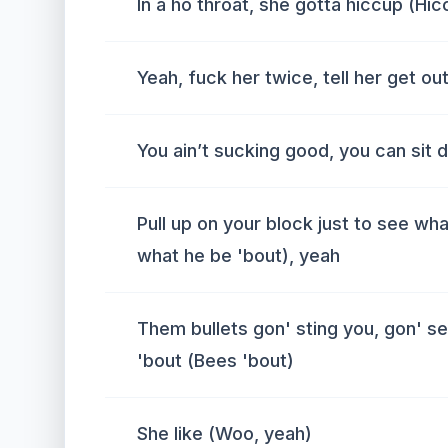
In a ho throat, she gotta hiccup (Hic
Yeah, fuck her twice, tell her get ou
You ain’t sucking good, you can sit 
Pull up on your block just to see wh
what he be 'bout), yeah
Them bullets gon' sting you, gon' 
'bout (Bees 'bout)
She like (Woo, yeah)