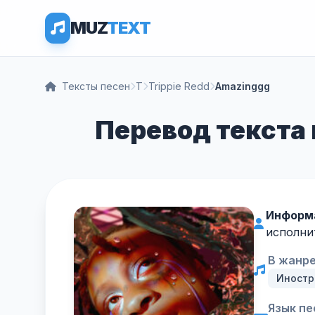
MUZ
TEXT
Тексты песен
T
Trippie Redd
Amazinggg
Перевод текста п
Информ
исполни
В жанре
Иностр
Язык пе