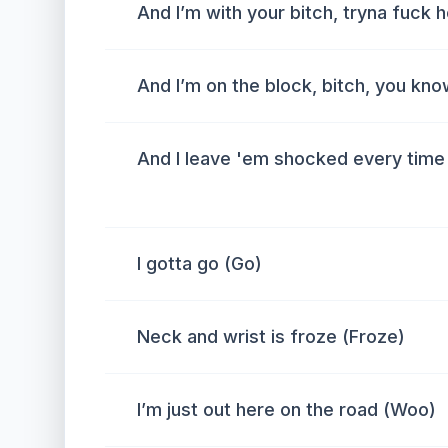
And I’m with your bitch, tryna fuck 
And I’m on the block, bitch, you kn
And I leave 'em shocked every time i
I gotta go (Go)
Neck and wrist is froze (Froze)
I’m just out here on the road (Woo)