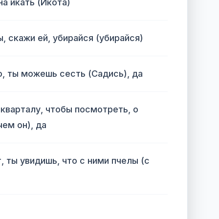
на икать (Икота)
, скажи ей, убирайся (убирайся)
, ты можешь сесть (Садись), да
кварталу, чтобы посмотреть, о
чем он), да
, ты увидишь, что с ними пчелы (с