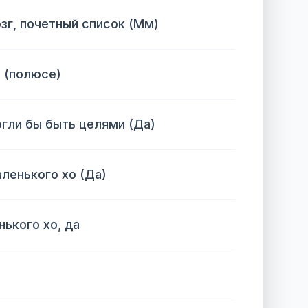
зг, почетный список (Мм)
 (полюсе)
огли бы быть целями (Да)
аленького хо (Да)
нького хо, да