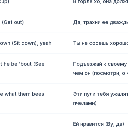
cup)
В горле хо, она долж
t (Get out)
Да, трахни ее дважды
down (Sit down), yeah
Ты не сосешь хорошо
at he be 'bout (See
Подъезжай к своему 
чем он (посмотри, о 
see what them bees
Эти пули тебя ужалят
пчелами)
Ей нравится (Ву, да)