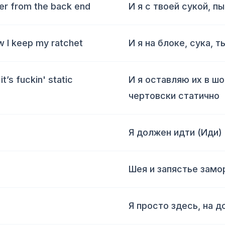
her from the back end
И я с твоей сукой, п
ow I keep my ratchet
И я на блоке, сука, 
t’s fuckin' static
И я оставляю их в шо
чертовски статично
Я должен идти (Иди)
Шея и запястье зам
Я просто здесь, на д