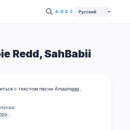
А-Я
|
A-Z
ie Redd, SahBabii
ться с текстом песни Amazinggg ,
пуска:
020