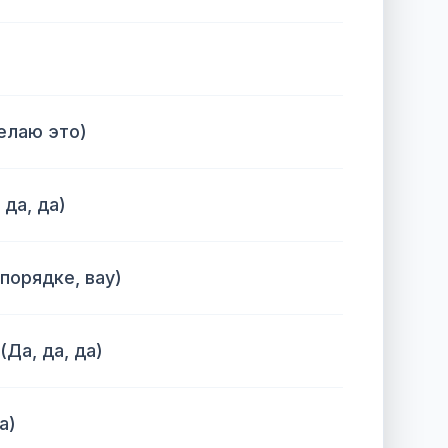
делаю это)
да, да)
 порядке, вау)
(Да, да, да)
а)