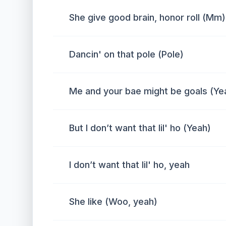
She give good brain, honor roll (Mm)
Dancin' on that pole (Pole)
Me and your bae might be goals (Ye
But I don’t want that lil' ho (Yeah)
I don’t want that lil' ho, yeah
She like (Woo, yeah)