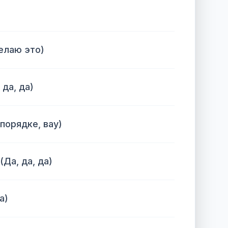
делаю это)
да, да)
 порядке, вау)
(Да, да, да)
а)