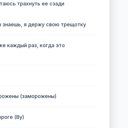
ытаюсь трахнуть ее сзади
ты знаешь, я держу свою трещотку
ке каждый раз, когда это
орожены (заморожены)
ороге (Ву)