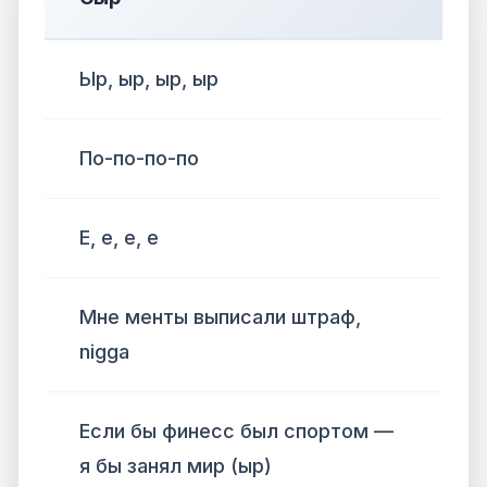
Ыр, ыр, ыр, ыр
По-по-по-по
Е, е, е, е
Мне менты выписали штраф,
nigga
Если бы финесс был спортом —
я бы занял мир (ыр)