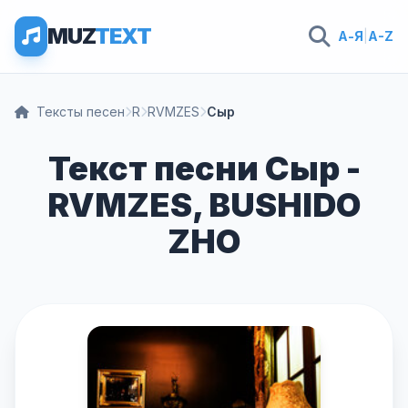
MUZ
TEXT
А-Я
|
A-Z
Тексты песен
R
RVMZES
Сыр
Текст песни Сыр -
RVMZES, BUSHIDO
ZHO