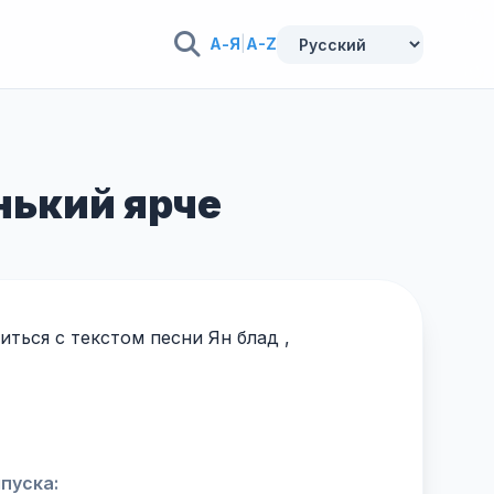
А-Я
|
A-Z
нький ярче
ться с текстом песни Ян блад ,
пуска: