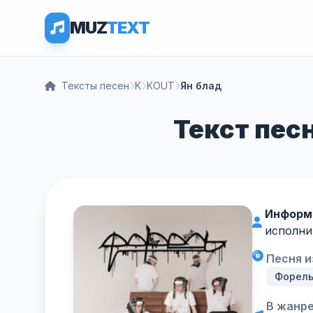
MUZ
TEXT
Тексты песен
K
KOUT
Ян блад
Текст пес
Информ
исполни
Песня и
Форел
В жанре