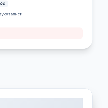
020
вукозаписи: