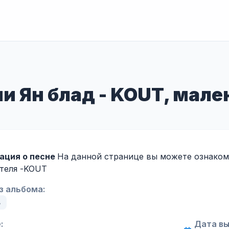
ни Ян блад - KOUT, мале
ация о песне
На данной странице вы можете ознакоми
теля -
KOUT
з альбома:
ь
:
Дата вы