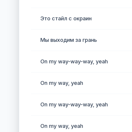
Это стайл с окраин
Мы выходим за грань
On my way-way-way, yeah
On my way, yeah
On my way-way-way, yeah
On my way, yeah