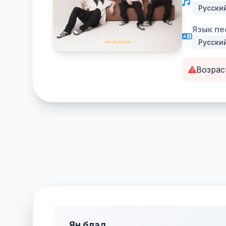
Русски
Язык пе
Русски
Возрас
Ян блад