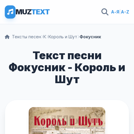
MUZ
TEXT
А-Я
|
A-Z
Тексты песен
К
Король и Шут
Фокусник
Текст песни
Фокусник - Король и
Шут