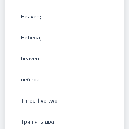
Heaven;
Небеса;
heaven
небеса
Three five two
Три пять два