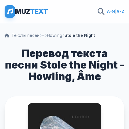
MUZ
TEXT
А-Я
|
A-Z
Тексты песен
H
Howling
Stole the Night
Перевод текста
песни Stole the Night -
Howling, Âme