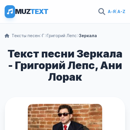
MUZ
TEXT
А-Я
|
A-Z
Тексты песен
Г
Григорий Лепс
Зеркала
Текст песни Зеркала
- Григорий Лепс, Ани
Лорак